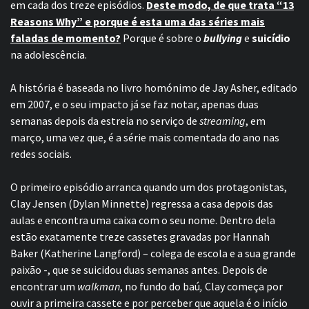
em cada dos treze episódios.
Deste modo, de que trata “13
Reasons Why” e porque é esta uma das séries mais
faladas de momento?
Porque é sobre o
bullying
e
suicídio
na adolescência.
A história é baseada no livro homónimo de Jay Asher, editado
em 2007, e o seu impacto já se faz notar, apenas duas
semanas depois da estreia no serviço de
streaming
, em
março, uma vez que, é a série mais comentada do ano nas
redes sociais.
O primeiro episódio arranca quando um dos protagonistas,
Clay Jensen (Dylan Minnette) regressa a casa depois das
aulas e encontra uma caixa com o seu nome. Dentro dela
estão exatamente treze cassetes gravadas por Hannah
Baker (Katherine Langford) – colega de escola e a sua grande
paixão -, que se suicidou duas semanas antes. Depois de
encontrar um
walkman
, no fundo do baú
,
Clay começa por
ouvir a primeira cassete e por perceber que aquela é o início